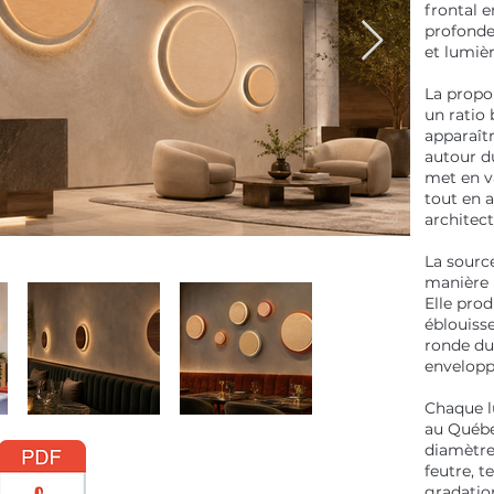
frontal e
profonde
et lumièr
La propo
un ratio 
apparaît
autour du
met en va
tout en 
architec
La sourc
manière i
Elle prod
éblouiss
ronde du
envelopp
Chaque l
au Québec
diamètre,
feutre, 
gradatio