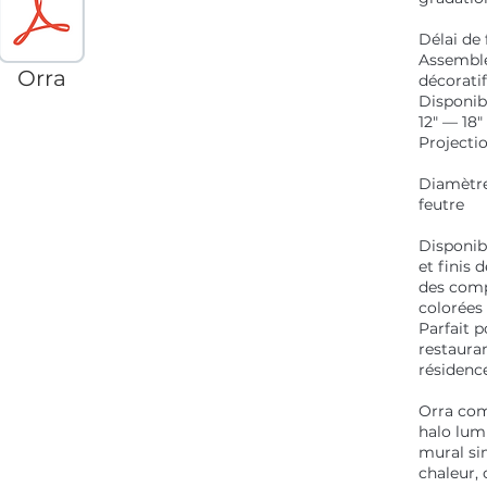
Délai de 
Assemblé
Orra
décorati
Disponib
12" — 18"
Projectio
Diamètre
feutre
Disponibl
et finis 
des comp
colorées
Parfait p
restauran
résidenc
Orra com
halo lum
mural sim
chaleur,