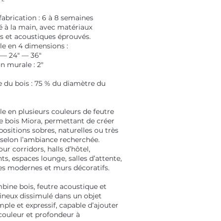
fabrication : 6 à 8 semaines
 à la main, avec matériaux
fs et acoustiques éprouvés.
le en 4 dimensions :
 — 24" — 36"
n murale : 2"
 du bois : 75 % du diamètre du
e en plusieurs couleurs de feutre
de bois Miora, permettant de créer
ositions sobres, naturelles ou très
 selon l’ambiance recherchée.
our corridors, halls d’hôtel,
ts, espaces lounge, salles d’attente,
es modernes et murs décoratifs.
bine bois, feutre acoustique et
ineux dissimulé dans un objet
ple et expressif, capable d’ajouter
 couleur et profondeur à