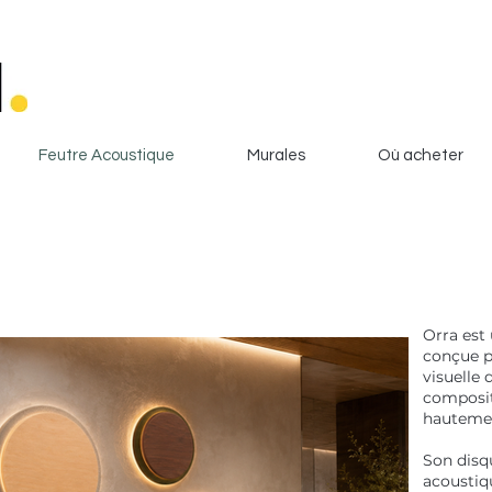
Feutre Acoustique
Murales
Où acheter
Orra est
conçue p
visuelle 
composit
hautemen
Son disqu
acoustiq