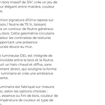
n bois massif de 3/4", crée un jeu de
ur élégant entre matière, couleur
e.
rtion signature d’Orra repose sur
bois / feutre de 75 %, laissant
re un contour de feutre généreux
 bois. Cette géométrie circulaire
leur les contrastes de textures
apportant une présence
turale douce au mur.
e lumineuse DEL est intégrée de
nvisible entre le bois et le feutre.
uit un halo chaud et diffus, sans
ement direct, qui souligne la forme
 luminaire et crée une ambiance
ante.
uminaire est fabriqué sur mesure
, selon les options choisies :
 essence ou fini de bois, couleur de
température de couleur et type de
n.