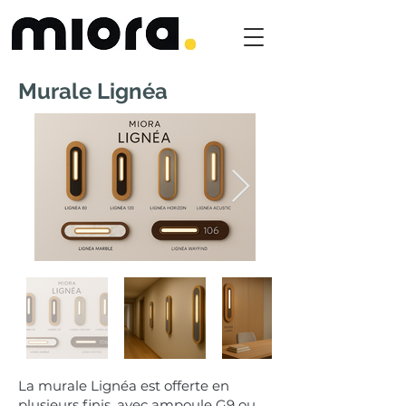
Murale
Lignéa
La murale Lignéa est offerte en
plusieurs finis, avec ampoule G9 ou